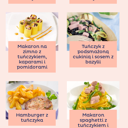
Makaron na
Tuńczyk z
zimno z
podsmażoną
tuńczykiem,
cukinią i sosem z
kaparami i
bazylii
pomidorami
Hamburger z
Makaron
tuńczyka
spaghetti z
tuńczykiem i