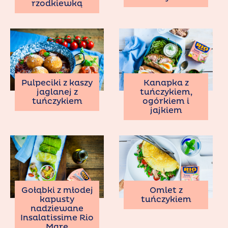
rzodkiewką
Pulpeciki z kaszy
Kanapka z
jaglanej z
tuńczykiem,
tuńczykiem
ogórkiem i
jajkiem
Gołąbki z młodej
Omlet z
kapusty
tuńczykiem
nadziewane
Insalatissime Rio
Mare