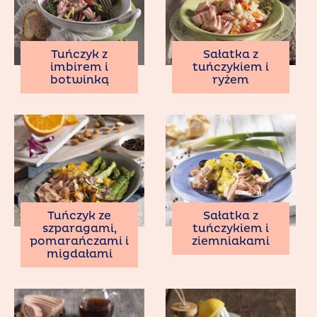
Tuńczyk z
Sałatka z
imbirem i
tuńczykiem i
botwinką
ryżem
Tuńczyk ze
Sałatka z
szparagami,
tuńczykiem i
pomarańczami i
ziemniakami
migdałami