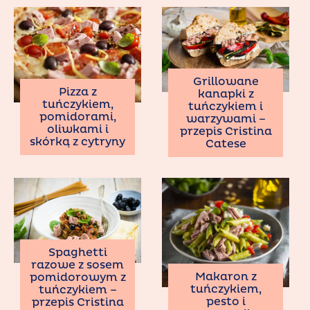
Grillowane
Pizza z
kanapki z
tuńczykiem,
tuńczykiem i
pomidorami,
warzywami –
oliwkami i
przepis Cristina
skórką z cytryny
Catese
Spaghetti
razowe z sosem
Makaron z
pomidorowym z
tuńczykiem,
tuńczykiem –
pesto i
przepis Cristina