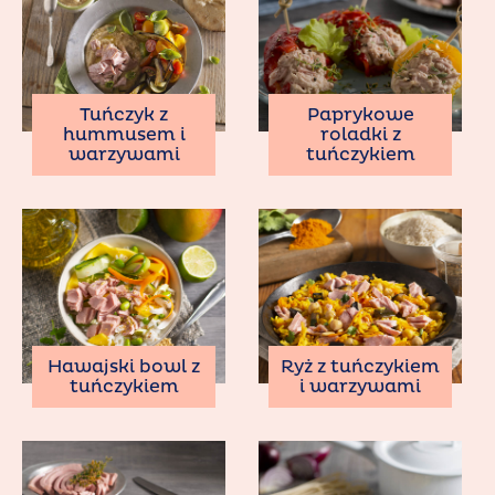
Tuńczyk z
Paprykowe
hummusem i
roladki z
warzywami
tuńczykiem
Hawajski bowl z
Ryż z tuńczykiem
tuńczykiem
i warzywami