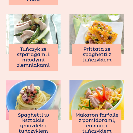
Tuńczyk ze
Frittata ze
szparagami i
spaghetti z
młodymi
tuńczykiem
ziemniakami
Spaghetti w
Makaron farfalle
kształcie
z pomidorami,
gniazdek z
cukinią i
tuńczykiem
tuńczykiem