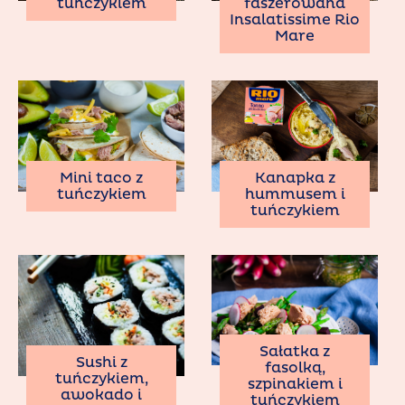
tuńczykiem
faszerowana
Insalatissime Rio
Mare
Mini taco z
Kanapka z
tuńczykiem
hummusem i
tuńczykiem
Sałatka z
Sushi z
fasolką,
tuńczykiem,
szpinakiem i
awokado i
tuńczykiem