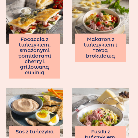
Focaccia z
Makaron z
tuńczykiem,
tuńczykiem i
smażonymi
rzepą
pomidorami
brokułową
cherry i
grillowaną
cukinią
Sos z tuńczyka
Fusilli z
tuńczykiem,