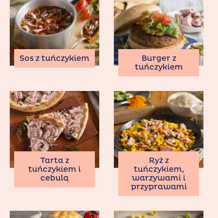
Sos z tuńczykiem
Burger z
tuńczykiem
Tarta z
Ryż z
tuńczykiem i
tuńczykiem,
cebulą
warzywami i
przyprawami