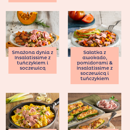
Smażona dynia z
Sałatka z
Insalatissime z
awokado,
tuńczykiem i
pomidorami &
soczewicą
Insalatissime z
soczewicą i
tuńczykiem