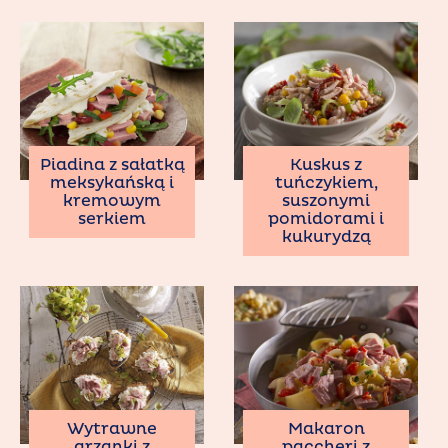
Kuskus z
Piadina z sałatką
tuńczykiem,
meksykańską i
suszonymi
kremowym
pomidorami i
serkiem
kukurydzą
Wytrawne
Makaron
grzanki z
paccheri z