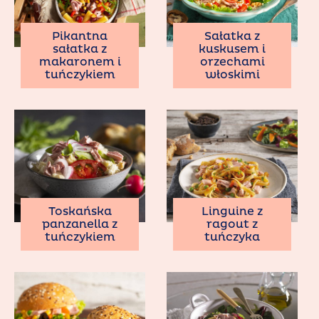
Pikantna
Sałatka z
sałatka z
kuskusem i
makaronem i
orzechami
tuńczykiem
włoskimi
Toskańska
Linguine z
panzanella z
ragout z
tuńczykiem
tuńczyka