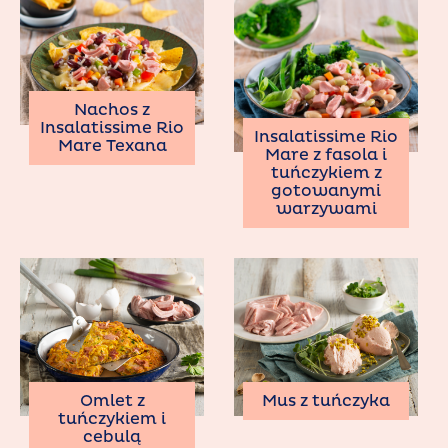
Nachos z
Insalatissime Rio
Insalatissime Rio
Mare Texana
Mare z fasola i
tuńczykiem z
gotowanymi
warzywami
Omlet z
Mus z tuńczyka
tuńczykiem i
cebulą