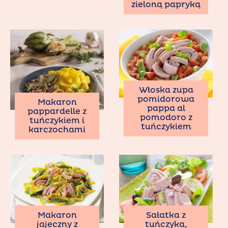
zieloną papryką
Włoska zupa
pomidorowa
Makaron
pappa al
pappardelle z
pomodoro z
tuńczykiem i
tuńczykiem
karczochami
Makaron
Sałatka z
jajeczny z
tuńczyka,