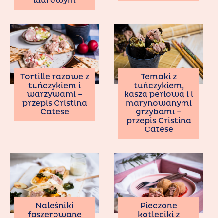
laurowym
Temaki z
Tortille razowe z
tuńczykiem,
tuńczykiem i
kaszą perłową i i
warzywami –
marynowanymi
przepis Cristina
grzybami –
Catese
przepis Cristina
Catese
Naleśniki
Pieczone
faszerowane
kotleciki z