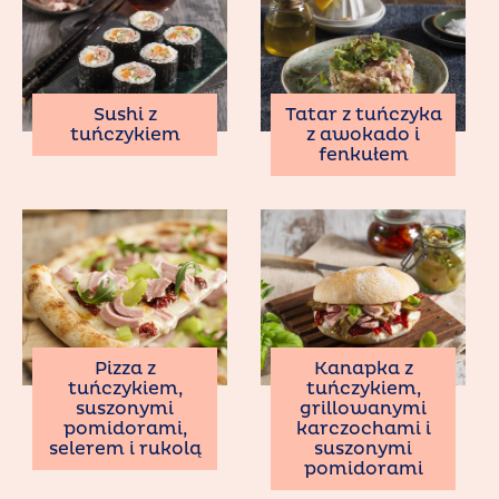
Sushi z
Tatar z tuńczyka
tuńczykiem
z awokado i
fenkułem
Pizza z
Kanapka z
tuńczykiem,
tuńczykiem,
suszonymi
grillowanymi
pomidorami,
karczochami i
selerem i rukolą
suszonymi
pomidorami