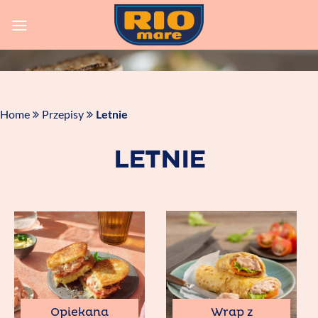
Skip
to
content
Home
Przepisy
Letnie
LETNIE
Opiekana
Wrap z