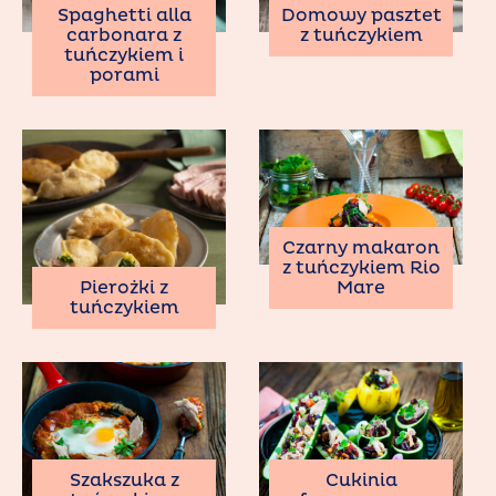
Spaghetti alla
Domowy pasztet
carbonara z
z tuńczykiem
tuńczykiem i
porami
Czarny makaron
z tuńczykiem Rio
Pierożki z
Mare
tuńczykiem
Szakszuka z
Cukinia