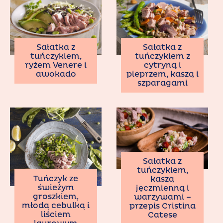
Sałatka z
Sałatka z
tuńczykiem,
tuńczykiem z
ryżem Venere i
cytryną i
awokado
pieprzem, kaszą i
szparagami
Sałatka z
tuńczykiem,
Tuńczyk ze
kaszą
świeżym
jęczmienną i
groszkiem,
warzywami –
młodą cebulką i
przepis Cristina
liściem
Catese