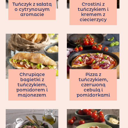
Tuńczyk z sałatą
Crostini z
o cytrynowym
tuńczykiem i
aromacie
kremem z
ciecierzycy
Chrupiące
Pizza z
bagietki z
tuńczykiem,
tuńczykiem,
czerwoną
pomidorem i
cebulą i
majonezem
pomidorkami