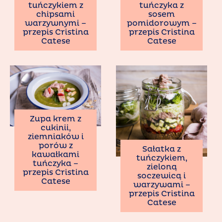
tuńczykiem z
tuńczyka z
chipsami
sosem
warzywnymi –
pomidorowym –
przepis Cristina
przepis Cristina
Catese
Catese
Zupa krem z
cukinii,
ziemniaków i
porów z
Sałatka z
kawałkami
tuńczykiem,
tuńczyka –
zieloną
przepis Cristina
soczewicą i
Catese
warzywami –
przepis Cristina
Catese