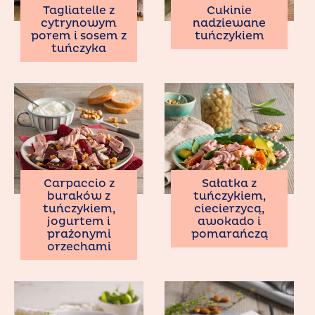
Tagliatelle z
Cukinie
cytrynowym
nadziewane
porem i sosem z
tuńczykiem
tuńczyka
Carpaccio z
Sałatka z
buraków z
tuńczykiem,
tuńczykiem,
ciecierzycą,
jogurtem i
awokado i
prażonymi
pomarańczą
orzechami