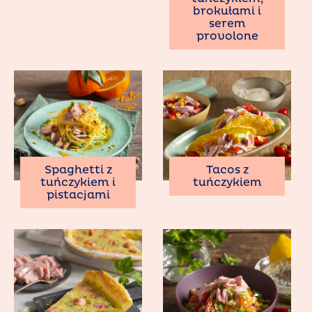
brokułami i
serem
provolone
Spaghetti z
Tacos z
tuńczykiem i
tuńczykiem
pistacjami