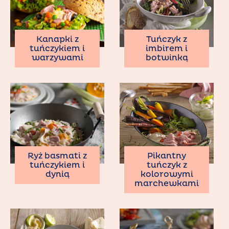
Kanapki z
Tuńczyk z
tuńczykiem i
imbirem i
warzywami
botwinką
Ryż basmati z
Pikantny
tuńczykiem i
tuńczyk z
dynią
kolorowymi
marchewkami