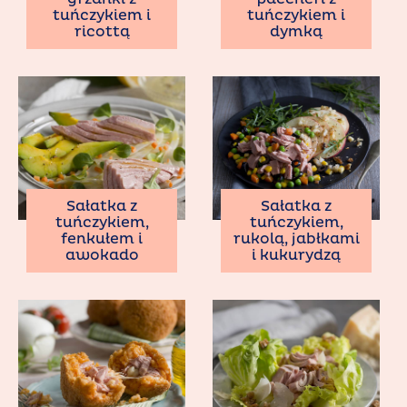
tuńczykiem i
tuńczykiem i
ricottą
dymką
Sałatka z
Sałatka z
tuńczykiem,
tuńczykiem,
fenkułem i
rukolą, jabłkami
awokado
i kukurydzą