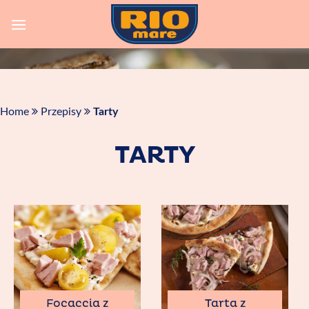
Skip
to
content
Home
Przepisy
Tarty
TARTY
Focaccia z
Tarta z