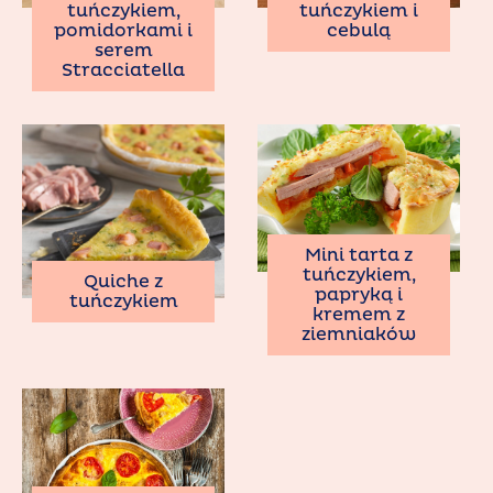
tuńczykiem,
tuńczykiem i
pomidorkami i
cebulą
serem
Stracciatella
Mini tarta z
tuńczykiem,
Quiche z
papryką i
tuńczykiem
kremem z
ziemniaków