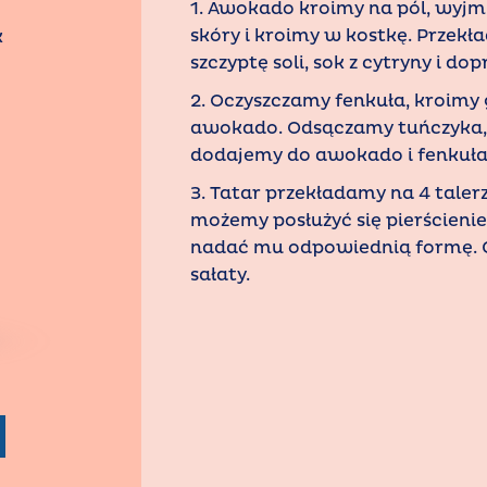
1. Awokado kroimy na pól, wyjm
skóry i kroimy w kostkę. Przekł
k
szczyptę soli, sok z cytryny i d
2. Oczyszczamy fenkuła, kroimy 
awokado. Odsączamy tuńczyka, d
dodajemy do awokado i fenkuła.
3. Tatar przekładamy na 4 talerze
możemy posłużyć się pierścien
nadać mu odpowiednią formę. C
sałaty.