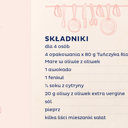
SKŁADNIKI
dla 4 osób
4 opakowania x 80 g Tuńczyka Ri
Mare w oliwie z oliwek
1 awokado
1 fenkuł
½ soku z cytryny
20 g oliwy z oliwek extra vergine
sól
pieprz
kilka liści mieszanki sałat