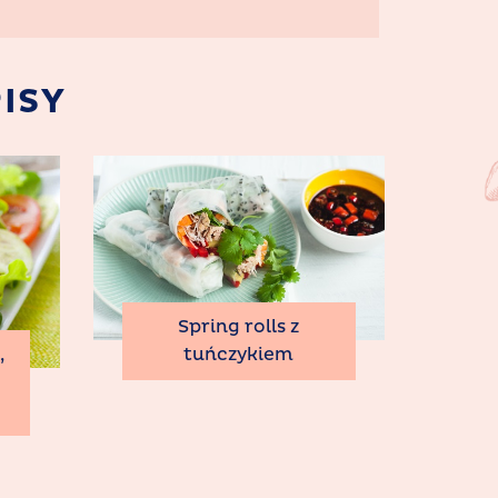
ISY
Spring rolls z
tuńczykiem
,