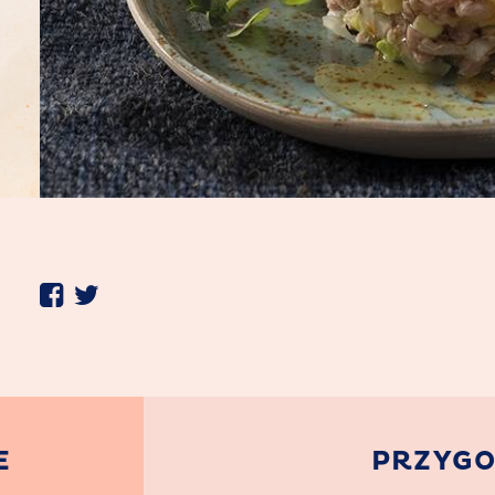
S
E
PRZYG