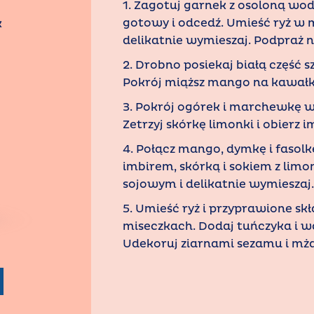
1. Zagotuj garnek z osoloną wodą
gotowy i odcedź. Umieść ryż w mi
k
delikatnie wymieszaj. Podpraż n
2. Drobno posiekaj białą część s
Pokrój miąższ mango na kawałk
3. Pokrój ogórek i marchewkę w
Zetrzyj skórkę limonki i obierz i
4. Połącz mango, dymkę i faso
imbirem, skórką i sokiem z limo
sojowym i delikatnie wymieszaj.
5. Umieść ryż i przyprawione sk
miseczkach. Dodaj tuńczyka i w
Udekoruj ziarnami sezamu i mża