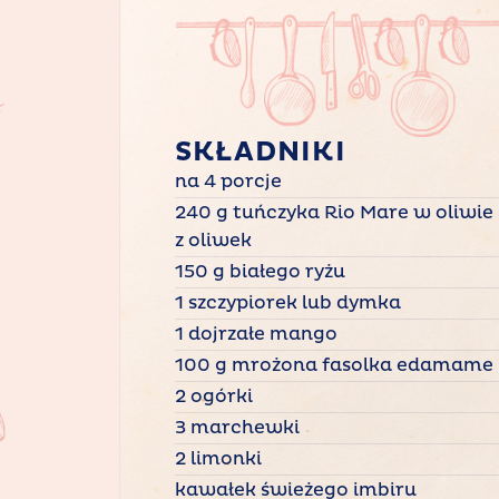
SKŁADNIKI
na 4 porcje
240 g tuńczyka Rio Mare w oliwie
z oliwek
150 g białego ryżu
1 szczypiorek lub dymka
1 dojrzałe mango
100 g mrożona fasolka edamame
2 ogórki
3 marchewki
2 limonki
kawałek świeżego imbiru