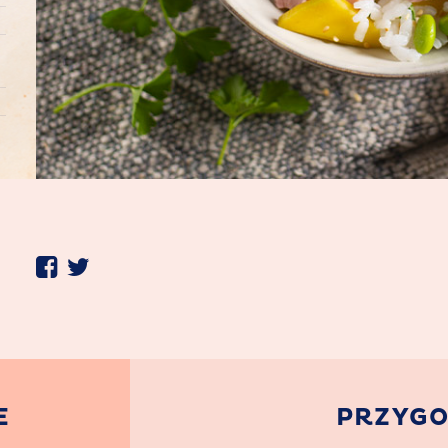
S
E
PRZYG