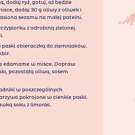
, dodaj ryż, gotuj, aż będzie
sce, dodaj 30 g oliwy z oliwek i
asiona sezamu na małej patelni.
zczypiorku z odrobiną zielonej.
i.
 paski obieraczką do ziemniaków.
mbir.
lkę edamame w misce. Dopraw
nki, pozostałą oliwą, sosem
ładniki w poszczególnych
arzywa pokrojone w cienkie paski.
wką soku z limonki.