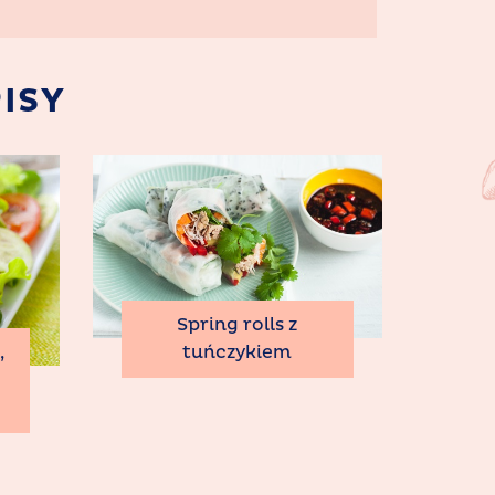
ISY
Spring rolls z
tuńczykiem
,