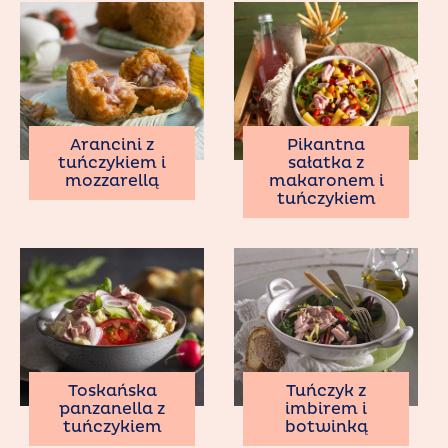
Arancini z
Pikantna
tuńczykiem i
sałatka z
mozzarellą
makaronem i
tuńczykiem
Toskańska
Tuńczyk z
panzanella z
imbirem i
tuńczykiem
botwinką