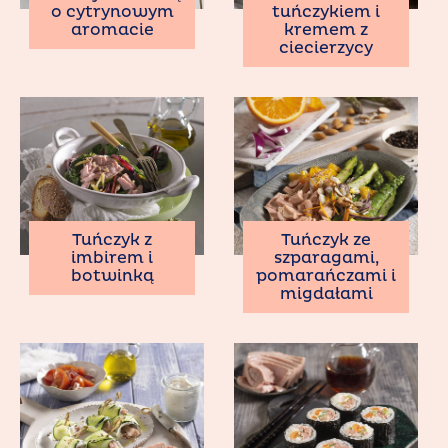
o cytrynowym
tuńczykiem i
aromacie
kremem z
ciecierzycy
Tuńczyk z
Tuńczyk ze
imbirem i
szparagami,
botwinką
pomarańczami i
migdałami