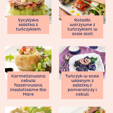
Sycylijska
Roladki
sałatka z
warzywne z
tuńczykiem
tuńczykiem w
sosie aioli
Karmelizowana
Tuńczyk w sosie
cebula
własnym z
faszerowana
sałatką z
Insalatissime Rio
pomarańczy i
Mare
cebuli