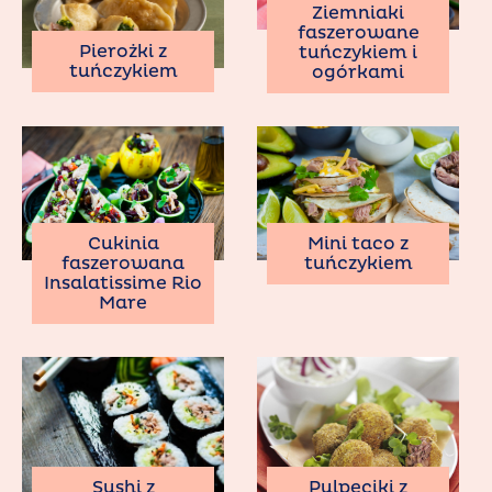
Ziemniaki
faszerowane
Pierożki z
tuńczykiem i
tuńczykiem
ogórkami
Cukinia
Mini taco z
faszerowana
tuńczykiem
Insalatissime Rio
Mare
Sushi z
Pulpeciki z