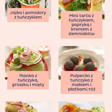
Jajka i pomidory
Mini tarta z
z tuńczykiem
tuńczykiem,
papryką i
kremem z
ziemniaków
Pianka z
Pulpeciki z
tuńczyka,
tuńczyka z
groszku i mięty
makiem i
płatkami róż