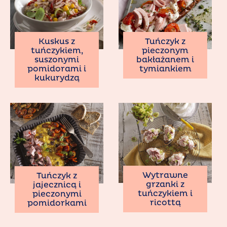
Kuskus z
Tuńczyk z
tuńczykiem,
pieczonym
suszonymi
bakłażanem i
pomidorami i
tymiankiem
kukurydzą
Wytrawne
Tuńczyk z
grzanki z
jajecznicą i
tuńczykiem i
pieczonymi
ricottą
pomidorkami