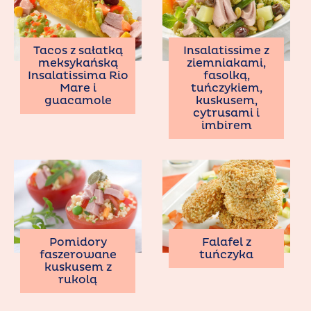
Tacos z sałatką
Insalatissime z
meksykańską
ziemniakami,
Insalatissima Rio
fasolką,
Mare i
tuńczykiem,
guacamole
kuskusem,
cytrusami i
imbirem
Pomidory
Falafel z
faszerowane
tuńczyka
kuskusem z
rukolą