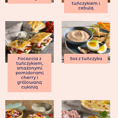
tuńczykiem i
cebulą
Focaccia z
Sos z tuńczyka
tuńczykiem,
smażonymi
pomidorami
cherry i
grillowaną
cukinią