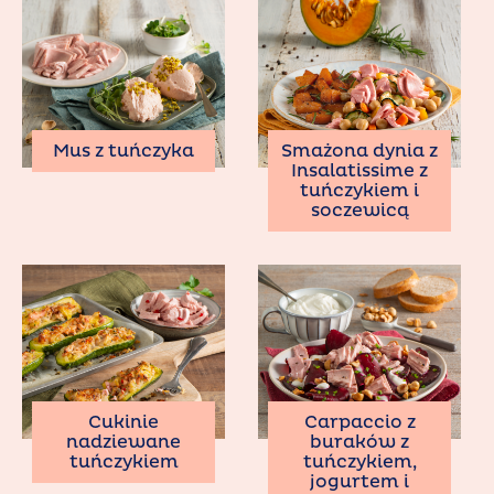
Smażona dynia z
Mus z tuńczyka
Insalatissime z
tuńczykiem i
soczewicą
Cukinie
Carpaccio z
nadziewane
buraków z
tuńczykiem
tuńczykiem,
jogurtem i