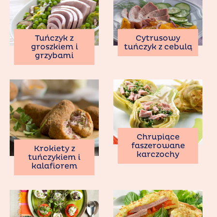
Tuńczyk z
Cytrusowy
groszkiem i
tuńczyk z cebulą
grzybami
Chrupiące
faszerowane
Krokiety z
karczochy
tuńczykiem i
kalafiorem