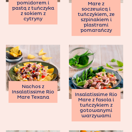
pomidorem i
Mare z
pastą z tuńczyka
soczewicą i
z sokiem z
tuńczykiem, ze
cytryny
szpinakiem i
plastrami
pomarańczy
Nachos z
Insalatissime Rio
Insalatissime Rio
Mare Texana
Mare z fasola i
tuńczykiem z
gotowanymi
warzywami