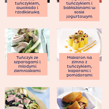
tuńczykiem,
tuńczykiem i
awokado i
bakłażanami w
rzodkiewką
sosie
jogurtowym
Tuńczyk ze
Makaron na
szparagami i
zimno z
młodymi
tuńczykiem,
ziemniakami
kaparami i
pomidorami