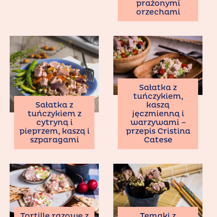
prażonymi
orzechami
Sałatka z
tuńczykiem,
Sałatka z
kaszą
tuńczykiem z
jęczmienną i
cytryną i
warzywami –
pieprzem, kaszą i
przepis Cristina
szparagami
Catese
Temaki z
Tortille razowe z