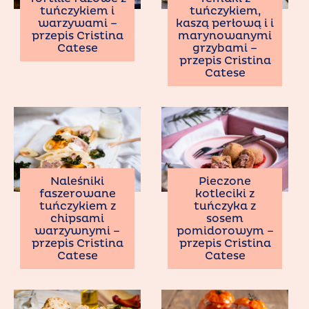
tuńczykiem,
tuńczykiem i
kaszą perłową i i
warzywami –
marynowanymi
przepis Cristina
grzybami –
Catese
przepis Cristina
Catese
Naleśniki
Pieczone
faszerowane
kotleciki z
tuńczykiem z
tuńczyka z
chipsami
sosem
warzywnymi –
pomidorowym –
przepis Cristina
przepis Cristina
Catese
Catese