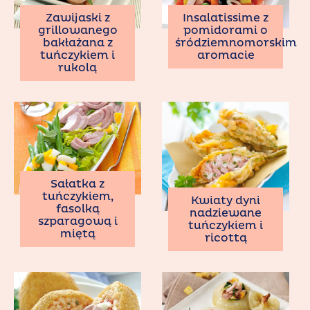
Zawijaski z
Insalatissime z
grillowanego
pomidorami o
bakłażana z
śródziemnomorskim
tuńczykiem i
aromacie
rukolą
Sałatka z
tuńczykiem,
Kwiaty dyni
fasolką
nadziewane
szparagową i
tuńczykiem i
miętą
ricottą