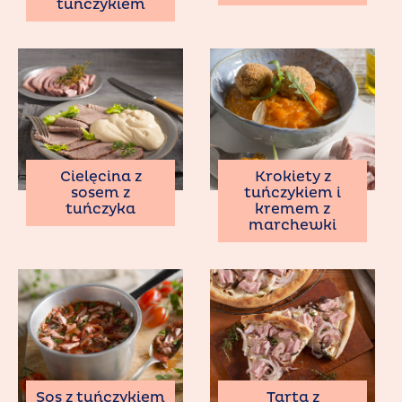
tuńczykiem
Cielęcina z
Krokiety z
sosem z
tuńczykiem i
tuńczyka
kremem z
marchewki
Sos z tuńczykiem
Tarta z