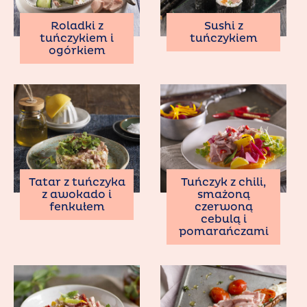
Roladki z
Sushi z
tuńczykiem i
tuńczykiem
ogórkiem
Tatar z tuńczyka
Tuńczyk z chili,
z awokado i
smażoną
fenkułem
czerwoną
cebulą i
pomarańczami