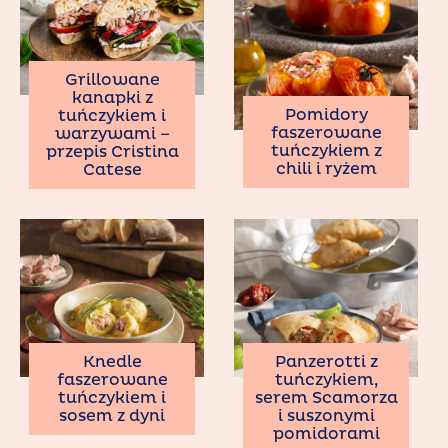
Grillowane
kanapki z
Pomidory
tuńczykiem i
faszerowane
warzywami –
tuńczykiem z
przepis Cristina
chili i ryżem
Catese
Knedle
Panzerotti z
faszerowane
tuńczykiem,
tuńczykiem i
serem Scamorza
sosem z dyni
i suszonymi
pomidorami