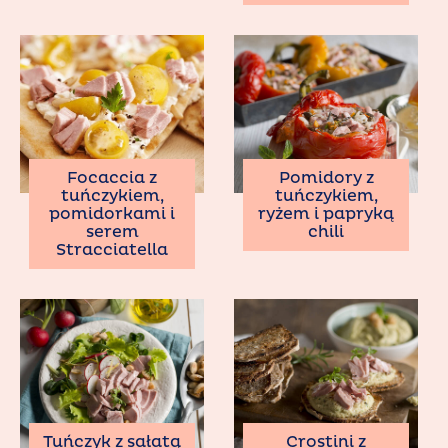
Focaccia z
Pomidory z
tuńczykiem,
tuńczykiem,
pomidorkami i
ryżem i papryką
serem
chili
Stracciatella
Tuńczyk z sałatą
Crostini z