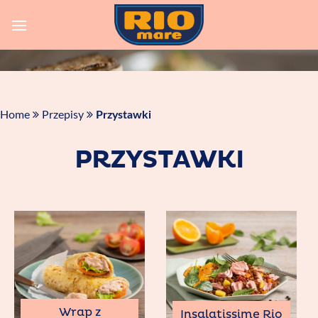
Skip
to
content
Home
Przepisy
Przystawki
PRZYSTAWKI
Wrap z
Insalatissime Rio