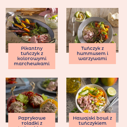
Pikantny
Tuńczyk z
tuńczyk z
hummusem i
kolorowymi
warzywami
marchewkami
Paprykowe
Hawajski bowl z
roladki z
tuńczykiem