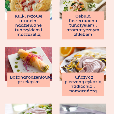
Kulki ryżowe
Cebula
arancini
faszerowana
nadziewane
tuńczykiem i
tuńczykiem i
aromatycznym
mozzarellą
chlebem
Bożonarodzeniowa
Tuńczyk z
przekąska
pieczoną cykorią
radicchio i
pomarańczą