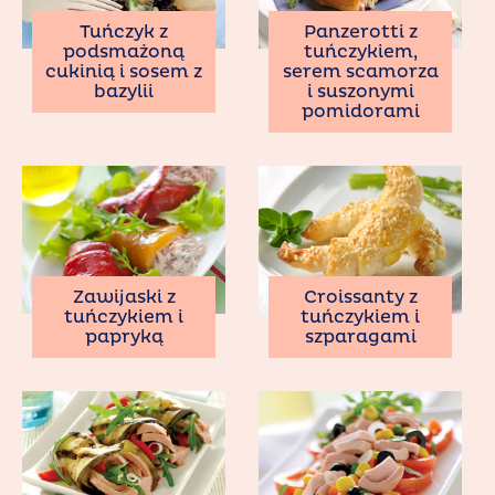
Tuńczyk z
Panzerotti z
podsmażoną
tuńczykiem,
cukinią i sosem z
serem scamorza
bazylii
i suszonymi
pomidorami
Zawijaski z
Croissanty z
tuńczykiem i
tuńczykiem i
papryką
szparagami