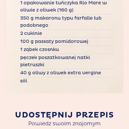
1 opakowanie tuńczyka Rio Mare w
oliwie z oliwek (160 g)
350 g makaronu typu farfalle lub
podobnego
2 cukinie
100 g passaty pomidorowej
1 ząbek czosnku
pęczek poszatkowanej natki
pietruszki
40 g oliwy z oliwek extra vergine
sól
UDOSTĘPNIJ PRZEPIS
Powiedz swoim znajomym