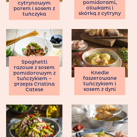
pomidorami,
cytrynowym
oliwkami i
porem i sosem z
skórką z cytryny
tuńczyka
Spaghetti
razowe z sosem
Knedle
pomidorowym z
faszerowane
tuńczykiem –
tuńczykiem i
przepis Cristina
sosem z dyni
Catese