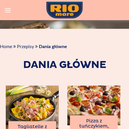
Skip
to
content
Home
Przepisy
Dania główne
DANIA GŁÓWNE
Pizza z
tuńczykiem,
Tagliatelle z