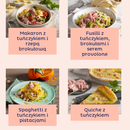
Makaron z
Fusilli z
tuńczykiem i
tuńczykiem,
rzepą
brokułami i
brokułową
serem
provolone
Spaghetti z
Quiche z
tuńczykiem i
tuńczykiem
pistacjami