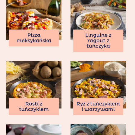
Pizza
Linguine z
meksykańska
ragout z
tuńczyka
Rösti z
Ryż z tuńczykiem
tuńczykiem
i warzywami