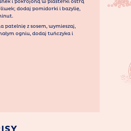
snek i pokrojoną w plasterki ostrą
liwek; dodaj pomidorki i bazylię,
minut.
a patelnię z sosem, wymieszaj,
ałym ogniu, dodaj tuńczyka i
ISY