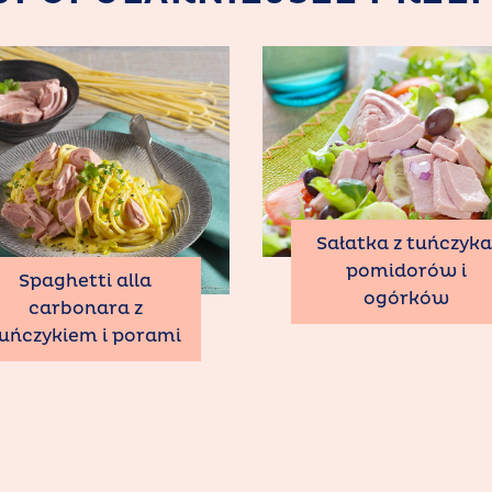
Sałatka z tuńczyka
pomidorów i
Spaghetti alla
ogórków
carbonara z
uńczykiem i porami