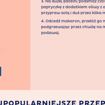
3. Na dużej patelni podsmaż czo
papryczkę z dodatkiem oliwy z o
przypraw solą i duś przez kilka 
4. Odcedź makaron, przełóż go n
podgrzewając przez chwilę na m
podawaj.
JPOPULARNIEJSZE PRZEP