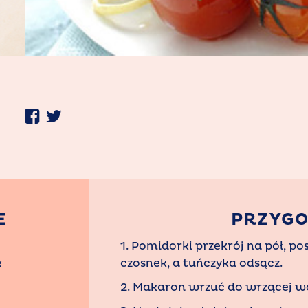
S
E
PRZYG
1. Pomidorki przekrój na pół, pos
czosnek, a tuńczyka odsącz.
k
2. Makaron wrzuć do wrzącej wo