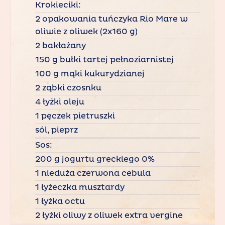
Krokieciki:
2 opakowania tuńczyka Rio Mare w
oliwie z oliwek (2x160 g)
2 bakłażany
150 g bułki tartej pełnoziarnistej
100 g mąki kukurydzianej
2 ząbki czosnku
4 łyżki oleju
1 pęczek pietruszki
sól, pieprz
Sos:
200 g jogurtu greckiego 0%
1 nieduża czerwona cebula
1 łyżeczka musztardy
1 łyżka octu
2 łyżki oliwy z oliwek extra vergine