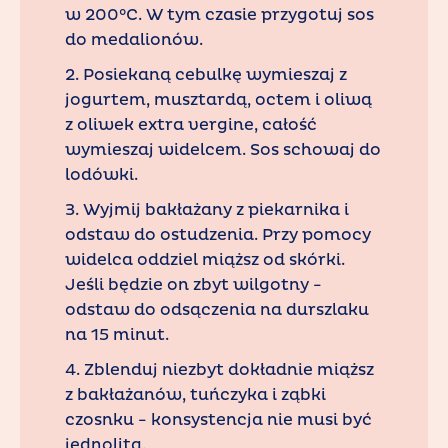
w 200°C. W tym czasie przygotuj sos
do medalionów.
2. Posiekaną cebulkę wymieszaj z
jogurtem, musztardą, octem i oliwą
z oliwek extra vergine, całość
wymieszaj widelcem. Sos schowaj do
lodówki.
3. Wyjmij bakłażany z piekarnika i
odstaw do ostudzenia. Przy pomocy
widelca oddziel miąższ od skórki.
Jeśli będzie on zbyt wilgotny -
odstaw do odsączenia na durszlaku
na 15 minut.
4. Zblenduj niezbyt dokładnie miąższ
z bakłażanów, tuńczyka i ząbki
czosnku - konsystencja nie musi być
jednolita.