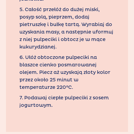
5. Całość przełóż do dużej miski,
posyp solą, pieprzem, dodaj
pietruszkę i bułkę tartą. Wyrabiaj do
uzyskania masy, a następnie uformuj
z niej pulpeciki i obtocz je w mące
kukurydzianej.
6. Ułóż obtoczone pulpeciki na
blaszce cienko posmarowanej
olejem. Piecz aż uzyskają złoty kolor
przez około 25 minut w
temperaturze 220°C.
7. Podawaj ciepłe pulpeciki z sosem
jogurtowym.