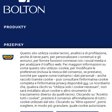
PRODUKTY
PRZEPISY
Odkryj wszystkie przepisy
Questo sito utilizza cookie tecnici, analitici e di profilazione,
anche di terze parti, per personalizzare i contenuti e gli
annunci, per fornire funzioni connesse con i social media e
ODPOWIEDZIALNOŚĆ
per analizzare il traffico web. Per maggiori informazioni su
come questo sito utilizza i cookie, per modificare le
preferenze (inclusa la revoca del consenso, se prestato),
TRACEABILITY
nonché per sapere come trattiamo i dati personali – anche
KONTAKT
raccolti tramite cookie – può consultare l’informativa cookie
POLITYKA COOKIES I PRYWATNOŚCI
completa e l’informativa privacy disponibili
qui
. Le ricordiamo
che, qualora clicchi su “Utilizza solo i cookie necessari”, non
sarà installato alcun cookie o altro strumento di
Follow us
tracciamento diverso da quelli tecnici. Cliccando su “Accetto
tutti i cookie”, presterà il consenso all’installazione di tutti i
cookie utilizzati dal sito. Cliccando su "Altre opzioni", potrà
scegliere, in modo più granulare, quale cookie autorizzare.