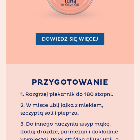
DOWIEDZ SIĘ WIĘCEJ
PRZYGOTOWANIE
1. Rozgrzej piekarnik do 180 stopni.
2. W misce ubij jajka z mlekiem,
szczyptą soli i pieprzu.
3. Do innego naczynia wsyp mąkę,
dodaj drożdże, parmezan i dokładnie
wymieszaj. Polej stróżką oliwy, ubij, a