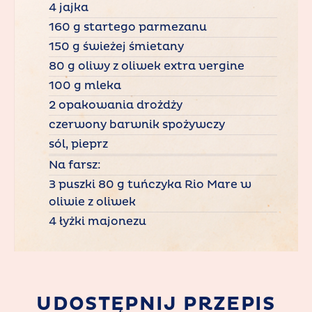
4 jajka
160 g startego parmezanu
150 g świeżej śmietany
80 g oliwy z oliwek extra vergine
100 g mleka
2 opakowania drożdży
czerwony barwnik spożywczy
sól, pieprz
Na farsz:
3 puszki 80 g tuńczyka Rio Mare w
oliwie z oliwek
4 łyżki majonezu
UDOSTĘPNIJ PRZEPIS