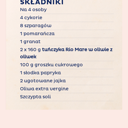
SKŁADNIKI
Na 4 osoby
4 cykorie
8 szparagów
1 pomarańcza
1 granat
2 x 160 g
tuńczyka Rio Mare w oliwie z
oliwek
100 g groszku cukrowego
1 słodka papryka
2 ugotowane jajka
Oliwa extra vergine
Szczypta soli