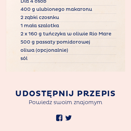
Dla 4 osób
400 g ulubionego makaronu
2 ząbki czosnku
1 mała szalotka
2 x 160 g tuńczyka w oliwie Rio Mare
500 g passaty pomidorowej
oliwa (opcjonalnie)
sól
UDOSTĘPNIJ PRZEPIS
Powiedz swoim znajomym